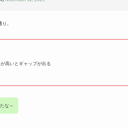
通り。
値が高いとギャップが出る
たな～